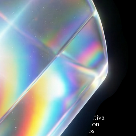
aportamos estrategia creativa,
curaduría y producción, con
licencias y términos claros